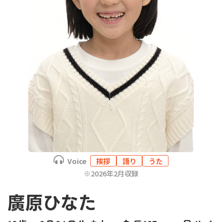
Voice
挨拶
語り
うた
※2026年2月収録
廣原ひなた